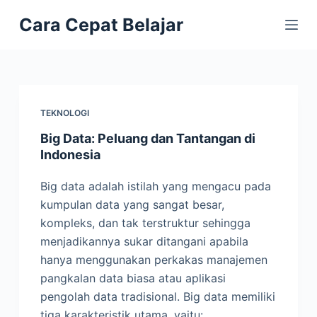
S
Cara Cepat Belajar
k
i
p
t
o
TEKNOLOGI
c
Big Data: Peluang dan Tantangan di
o
Indonesia
n
t
Big data adalah istilah yang mengacu pada
e
kumpulan data yang sangat besar,
n
kompleks, dan tak terstruktur sehingga
t
menjadikannya sukar ditangani apabila
hanya menggunakan perkakas manajemen
pangkalan data biasa atau aplikasi
pengolah data tradisional. Big data memiliki
tiga karakteristik utama, yaitu:…