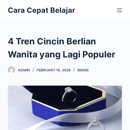
S
Cara Cepat Belajar
k
i
p
t
4 Tren Cincin Berlian
o
c
Wanita yang Lagi Populer
o
n
ADMIN
FEBRUARY 16, 2026
BISNIS
t
e
n
t