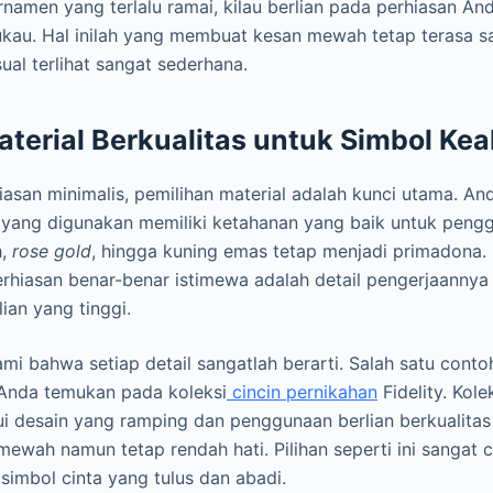
namen yang terlalu ramai, kilau berlian pada perhiasan Anda
au. Hal inilah yang membuat kesan mewah tetap terasa s
ual terlihat sangat sederhana.
terial Berkualitas untuk Simbol Ke
asan minimalis, pemilihan material adalah kunci utama. A
yang digunakan memiliki ketahanan yang baik untuk peng
h,
rose gold
, hingga kuning emas tetap menjadi primadona
hiasan benar-benar istimewa adalah detail pengerjaannya 
lian yang tinggi.
i bahwa setiap detail sangatlah berarti. Salah satu conto
 Anda temukan pada koleksi
cincin pernikahan
Fidelity. Kole
lui desain yang ramping dan penggunaan berlian berkualitas
ewah namun tetap rendah hati. Pilihan seperti ini sangat
imbol cinta yang tulus dan abadi.