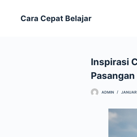
S
k
Cara Cepat Belajar
i
p
t
o
c
Inspirasi 
o
n
Pasangan 
t
e
ADMIN
JANUARY
n
t