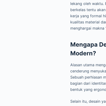
lekang oleh waktu.
berkelas tentu aka
kerja yang formal h
kualitas material d
menghargai makna “l
Mengapa Des
Modern?
Alasan utama mengap
cenderung menyukai 
Sebuah perhiasan mi
bagian dari identita
bentuk yang ergono
Selain itu, desain 