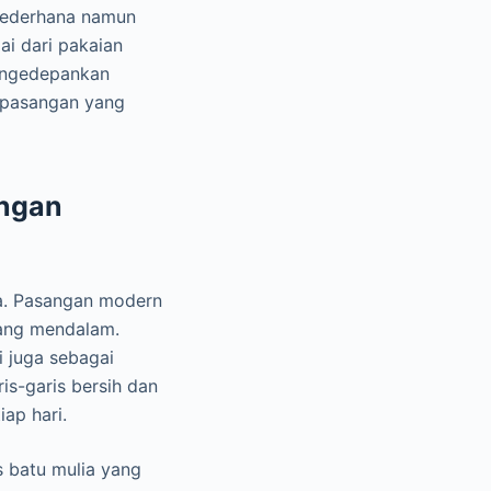
 sederhana namun
ai dari pakaian
mengedepankan
i pasangan yang
angan
ya. Pasangan modern
 yang mendalam.
i juga sebagai
ris-garis bersih dan
ap hari.
s batu mulia yang