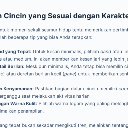
h Cincin yang Sesuai dengan Karakt
untuk momen sekali seumur hidup tentu memerlukan perti
lah beberapa tip yang bisa Anda terapkan:
nd yang Tepat:
Untuk kesan minimalis, pilihlah
band
atau li
s atau medium. Ini akan memberikan kesan jari yang lebih j
ail Berlian:
Meskipun minimalis, Anda tetap bisa memilih c
re
) atau deretan berlian kecil (
pave
) untuk memberikan sent
n Kenyamanan:
Pastikan bagian dalam cincin memiliki
comf
erganggu saat melakukan aktivitas harian.
gan Warna Kulit:
Pilihlah warna logam yang paling melengk
malkan penampilan.
yang tepat bukan sekadar mengikuti tren, melainkan tenta