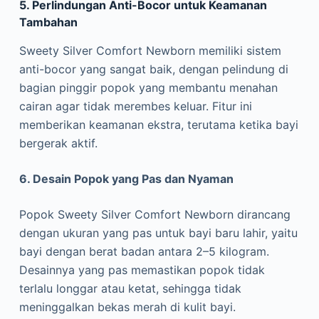
5. Perlindungan Anti-Bocor untuk Keamanan
Tambahan
Sweety Silver Comfort Newborn memiliki sistem
anti-bocor yang sangat baik, dengan pelindung di
bagian pinggir popok yang membantu menahan
cairan agar tidak merembes keluar. Fitur ini
memberikan keamanan ekstra, terutama ketika bayi
bergerak aktif.
6. Desain Popok yang Pas dan Nyaman
Popok Sweety Silver Comfort Newborn dirancang
dengan ukuran yang pas untuk bayi baru lahir, yaitu
bayi dengan berat badan antara 2–5 kilogram.
Desainnya yang pas memastikan popok tidak
terlalu longgar atau ketat, sehingga tidak
meninggalkan bekas merah di kulit bayi.