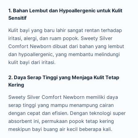
1. Bahan Lembut dan Hypoallergenic untuk Kulit
Sensitif
Kulit bayi yang baru lahir sangat rentan terhadap
iritasi, alergi, dan ruam popok. Sweety Silver
Comfort Newborn dibuat dari bahan yang lembut
dan hypoallergenic, yang membantu melindungi
kulit bayi dari iritasi.
2. Daya Serap Tinggi yang Menjaga Kulit Tetap
Kering
Sweety Silver Comfort Newborn memiliki daya
serap tinggi yang mampu menampung cairan
dengan cepat dan efisien. Dengan teknologi super
absorbent ini, permukaan popok tetap kering
meskipun bayi buang air kecil beberapa kali.