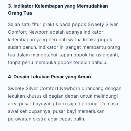
3. Indikator Kelembapan yang Memudahkan
Orang Tua
Salah satu fitur praktis pada popok Sweety Silver
Comfort Newborn adalah adanya indikator
kelembapan yang berubah warna ketika popok
sudah penuh. Indikator ini sangat membantu orang
tua dalam mengetahui kapan popok harus diganti,
tanpa perlu membuka popok terlebih dahulu.
4. Desain Lekukan Pusar yang Aman
Sweety Silver Comfort Newborn dirancang dengan
lekukan khusus di bagian depan untuk melindungi
area pusar bayi yang baru saja dipotong. Di masa
awal kehidupannya, pusar bayi memerlukan
perawatan ekstra agar cepat pulih.