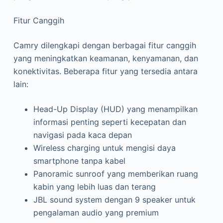
Fitur Canggih
Camry dilengkapi dengan berbagai fitur canggih
yang meningkatkan keamanan, kenyamanan, dan
konektivitas. Beberapa fitur yang tersedia antara
lain:
Head-Up Display (HUD) yang menampilkan
informasi penting seperti kecepatan dan
navigasi pada kaca depan
Wireless charging untuk mengisi daya
smartphone tanpa kabel
Panoramic sunroof yang memberikan ruang
kabin yang lebih luas dan terang
JBL sound system dengan 9 speaker untuk
pengalaman audio yang premium