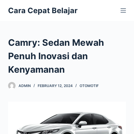
S
Cara Cepat Belajar
k
i
p
t
Camry: Sedan Mewah
o
c
Penuh Inovasi dan
o
Kenyamanan
n
t
e
ADMIN
FEBRUARY 12, 2024
OTOMOTIF
n
t